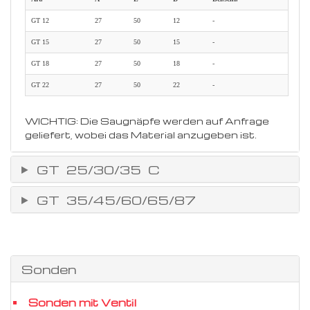
GT 12
27
50
12
-
GT 15
27
50
15
-
GT 18
27
50
18
-
GT 22
27
50
22
-
WICHTIG: Die Saugnäpfe werden auf Anfrage
geliefert, wobei das Material anzugeben ist.
GT 25/30/35 C
GT 35/45/60/65/87
Sonden
Sonden mit Ventil