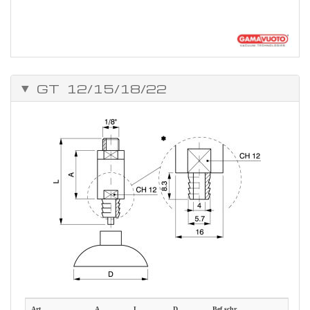
GT 12/15/18/22
Art.
A
L
D
Bef.schr.