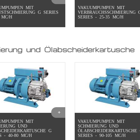
UMPUMPEN MIT
VAKUUMPUMPEN MIT
USTSCHMIERUNG G SERIES
VERBRAUCHSSCHMIERUNG 
0 MC/H
SERIES - 25-35 MC/H
rung und Ölabscheiderkartusche
UMPUMPEN MIT
VAKUUMPUMPEN MIT
IERUNG UND
SCHMIERUNG UND
SCHEIDERKARTUSCHE G
ÖLABSCHEIDERKARTUSCHE
S - 40-80 MC/H
SERIES - 90-105 MC/H