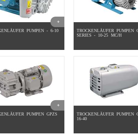
ENLÄUFER PUMPEN - 6-10
TROCKENLÄUFER PUMPEN 
SERIES - 10-25 MC/H
KENLÄUFER PUMPEN GPZS
TROCKENLÄUFER PUMPEN 
16-40