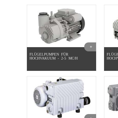
FLÜGELPUMPEN FÜR
FLÜG
HOCHVAKUUM - 2-5 MC/H
HOCHV