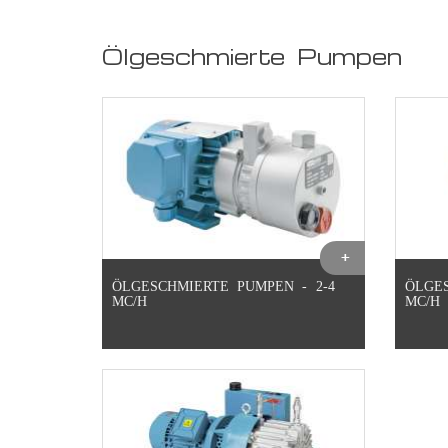
Ölgeschmierte Pumpen
ÖLGESCHMIERTE PUMPEN - 2-4
ÖLGES
MC/H
MC/H