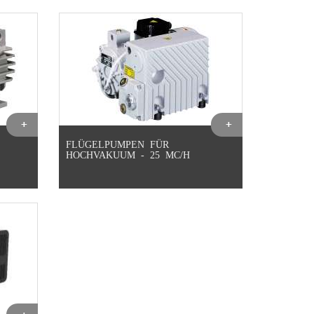
FLÜGELPUMPEN FÜR
HOCHVAKUUM - 25 MC/H