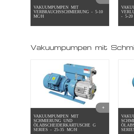
VAKUUMPUMPEN MIT
VAKU
VERBRAUCHSSCHMIERUNG - 5-10
VERL
MC/H
- 5-2
Vakuumpumpen mit Schmie
VAKUUMPUMPEN MIT
VAKU
SCHMIERUNG UND
SCHM
ÖLABSCHEIDERKARTUSCHE G
ÖLAB
SERIES - 25-35 MC/H
SERIE