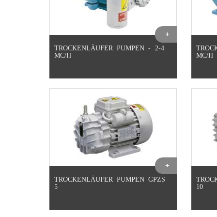
TROCKENLÄUFER PUMPEN - 2-4
TROCK
MC/H
MC/H
TROCKENLÄUFER PUMPEN GPZS
TROC
5
10